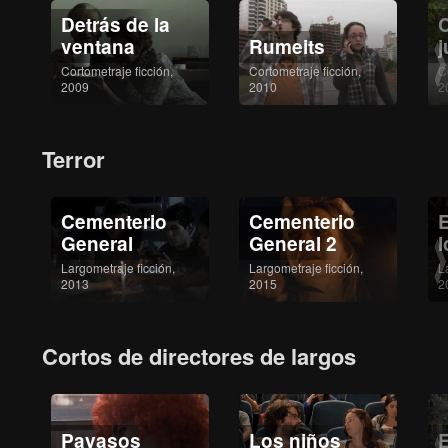
Detrás de la
ventana
Rumeits
Cortometraje ficción,
Cortometraje ficción,
C
2009
2010
2
Terror
Cementerio
Cementerio
E
General
General 2
l
Largometraje ficción,
Largometraje ficción,
L
2013
2015
2
Cortos de directores de largos
Payasos
Los niños
E