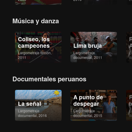
Música y danza
Coliseo, los
R
campeones
Lima bruja
A
Largometraje ficción,
Largometraje
L
2011
documental, 2011
d
Documentales peruanos
A punto de
R
La señal
despegar
Largometraje
Largometraje
L
documental, 2016
documental, 2015
d