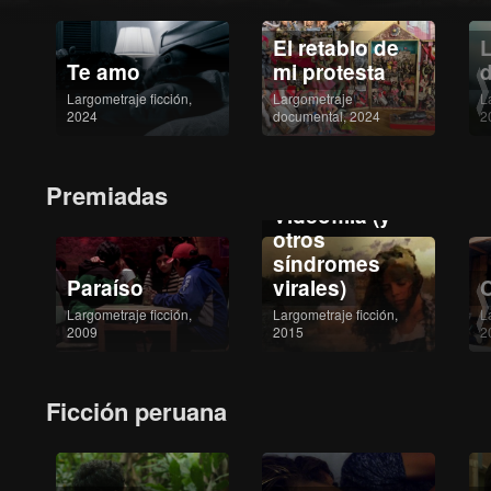
El retablo de
L
Te amo
mi protesta
d
Largometraje ficción,
Largometraje
L
2024
documental, 2024
2
Premiadas
Videofilia (y
otros
síndromes
Paraíso
virales)
Largometraje ficción,
Largometraje ficción,
L
2009
2015
2
Ficción peruana