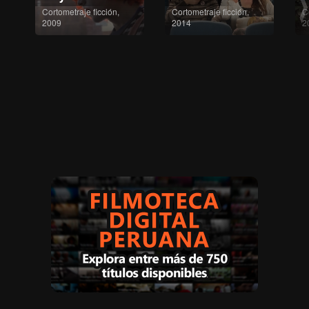
Cortometraje ficción,
Cortometraje ficción,
C
2009
2014
2