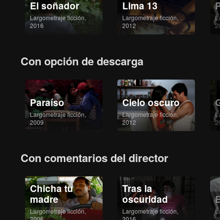
El soñador
Lima 13
P
Largometraje ficción,
Largometraje ficción,
L
2016
2012
2
Con opción de descarga
Paraíso
Cielo oscuro
Largometraje ficción,
Largometraje ficción,
L
2009
2012
2
Con comentarios del director
Chicha tu
Tras la
madre
oscuridad
E
Largometraje ficción,
Largometraje ficción,
L
2006
2016
2