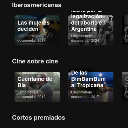
ILEgal, la
Iberoamericanas
lucha por la
legalización
Las mujeres
del aborto en
deciden
Argentina
Largometraje
Largometraje
L
documental, 2017
documental, 2024
2
Cine sobre cine
De las
Cuéntame de
BimBamBum
Bía
al Tropicana
Largometraje
Largometraje
M
documental, 2012
documental, 2017
2
Cortos premiados