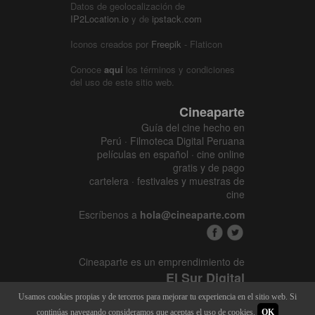
Datos de geolocalización de
IP2Location.io
y de
ipstack.com
Iconos creados por
Freepik
- Flaticon
Conoce
aquí
los términos y condiciones
del uso de este sitio web.
Cineaparte
Guía del cine hecho en
Perú · Filmoteca Digital Peruana
películas en español · cine online
gratis y de pago
cartelera · festivales y muestras de
cine
Escríbenos a
hola@cineaparte.com
Cineaparte es un emprendimiento de
El Sur Digital
www.elsurcine.com
Usamos cookies propias y de terceros para mejorar tu experiencia en el sitio web. Si
Desarrollado por
SALA247
continúas navegando consideramos que aceptas el uso de cookies.
OK