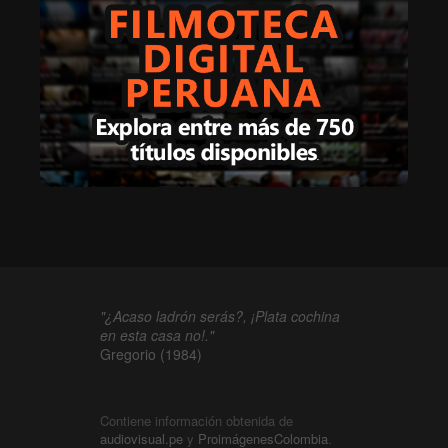
"¿Acaso ladrón serás?, ¡Plata cochina
en esta casa no!."
Gregorio (1984)
Contiene información obtenida de
audiovisual.pe
y
ProimágenesColombia
.