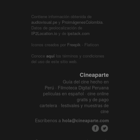
Contiene información obtenida de
audiovisual.pe
y
ProimágenesColombia
.
Datos de geolocalización de
IP2Location.io
y de
ipstack.com
Iconos creados por
Freepik
- Flaticon
Conoce
aquí
los términos y condiciones
del uso de este sitio web.
Cineaparte
Guía del cine hecho en
Perú · Filmoteca Digital Peruana
películas en español · cine online
gratis y de pago
cartelera · festivales y muestras de
cine
Escríbenos a
hola@cineaparte.com