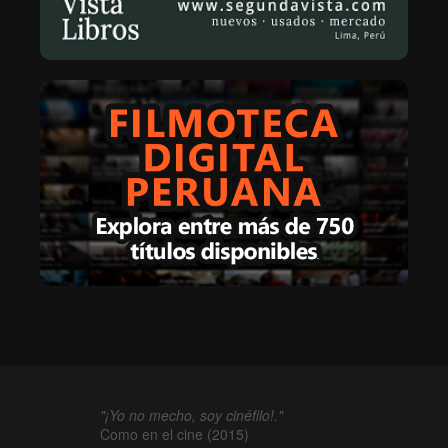
"¡Yo no mecho, soy cinéfilo!."
Como en el cine (2015)