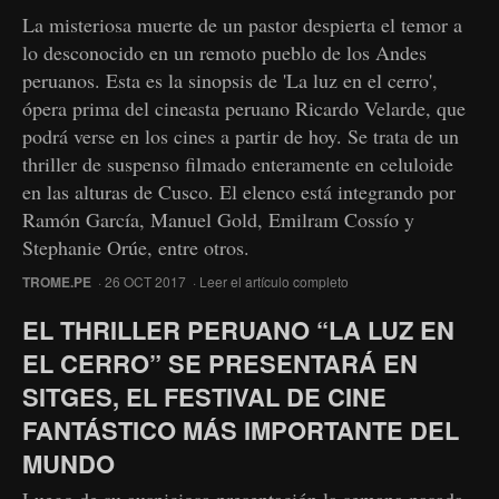
La misteriosa muerte de un pastor despierta el temor a
lo desconocido en un remoto pueblo de los Andes
peruanos. Esta es la sinopsis de 'La luz en el cerro',
ópera prima del cineasta peruano Ricardo Velarde, que
podrá verse en los cines a partir de hoy. Se trata de un
thriller de suspenso filmado enteramente en celuloide
en las alturas de Cusco. El elenco está integrando por
Ramón García, Manuel Gold, Emilram Cossío y
Stephanie Orúe, entre otros.
TROME.PE
· 26 OCT 2017 ·
Leer el artículo completo
EL THRILLER PERUANO “LA LUZ EN
EL CERRO” SE PRESENTARÁ EN
SITGES, EL FESTIVAL DE CINE
FANTÁSTICO MÁS IMPORTANTE DEL
MUNDO
Luego de su auspiciosa presentación la semana pasada