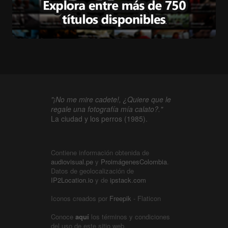
"¡No me mire cadete!, ¿Quiere que le
regale una fotografía mía calato?."
La ciudad y los perros (1985).
Contiene información obtenida de
audiovisual.pe
y
ProimágenesColombia
.
Datos de geolocalización de
IP2Location.io
y de
ipstack.com
Iconos creados por
Freepik
- Flaticon
Conoce
aquí
los términos y condiciones
del uso de este sitio web.