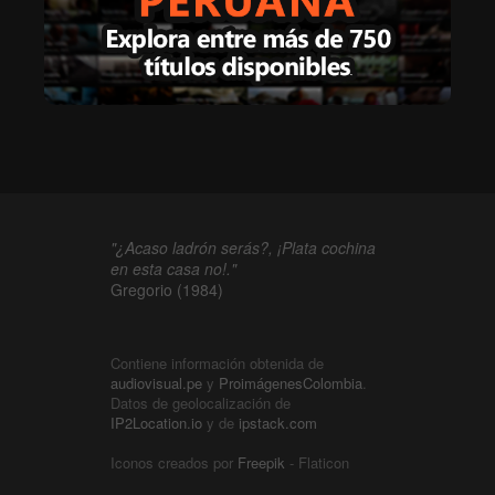
"¿Acaso ladrón serás?, ¡Plata cochina
en esta casa no!."
Gregorio (1984)
Contiene información obtenida de
audiovisual.pe
y
ProimágenesColombia
.
Datos de geolocalización de
IP2Location.io
y de
ipstack.com
Iconos creados por
Freepik
- Flaticon