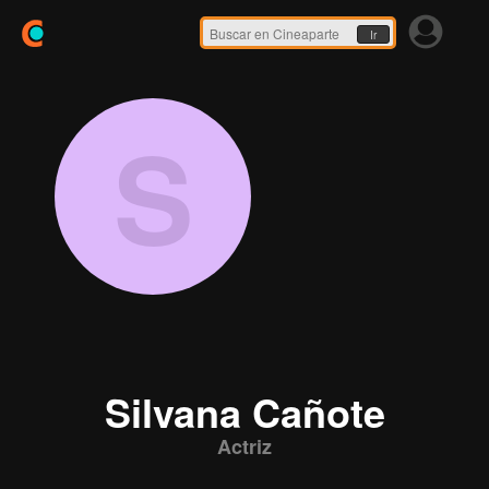
Ir
S
Silvana Cañote
Actriz