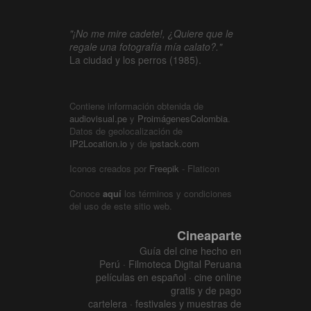
"¡No me mire cadete!, ¿Quiere que le
regale una fotografía mía calato?."
La ciudad y los perros (1985).
Contiene información obtenida de
audiovisual.pe
y
ProimágenesColombia
.
Datos de geolocalización de
IP2Location.io
y de
ipstack.com
Iconos creados por
Freepik
- Flaticon
Conoce
aquí
los términos y condiciones
del uso de este sitio web.
Cineaparte
Guía del cine hecho en
Perú · Filmoteca Digital Peruana
películas en español · cine online
gratis y de pago
cartelera · festivales y muestras de