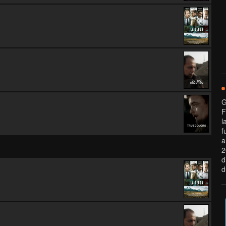
ÚLTIMO
RECURSO
G
F
l
TRUE COLORS
f
a
2
d
d