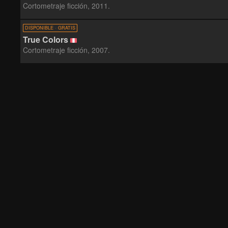
Cortometraje ficción, 2011.
DISPONIBLE · GRATIS
True Colors
Cortometraje ficción, 2007.