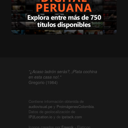
"¿Acaso ladrón serás?, ¡Plata cochina
en esta casa no!."
Gregorio (1984)
Contiene información obtenida de
audiovisual.pe
y
ProimágenesColombia
.
Datos de geolocalización de
IP2Location.io
y de
ipstack.com
Iconos creados por
Freepik
- Flaticon