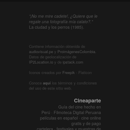
"¡No me mire cadete!, ¿Quiere que le
regale una fotografía mía calato?."
La ciudad y los perros (1985).
Contiene información obtenida de
audiovisual.pe
y
ProimágenesColombia
.
Datos de geolocalización de
IP2Location.io
y de
ipstack.com
Iconos creados por
Freepik
- Flaticon
Conoce
aquí
los términos y condiciones
del uso de este sitio web.
Cineaparte
Guía del cine hecho en
Perú · Filmoteca Digital Peruana
películas en español · cine online
gratis y de pago
cartelera · festivales y muestras de