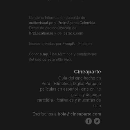
Contiene información obtenida de
audiovisual.pe
y
ProimágenesColombia
.
Datos de geolocalización de
IP2Location.io
y de
ipstack.com
Iconos creados por
Freepik
- Flaticon
Conoce
aquí
los términos y condiciones
del uso de este sitio web.
Cineaparte
Guía del cine hecho en
Perú · Filmoteca Digital Peruana
películas en español · cine online
gratis y de pago
cartelera · festivales y muestras de
cine
Escríbenos a
hola@cineaparte.com