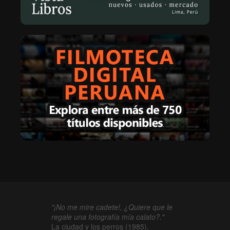
"¡No me mire cadete!, ¿Quiere que le
regale una fotografía mía calato?."
La ciudad y los perros (1985).