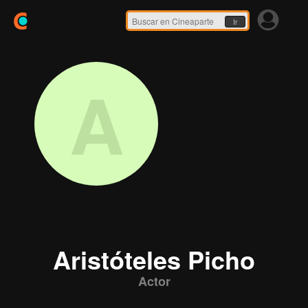
Ir
A
Aristóteles Picho
Actor