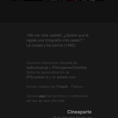
"¡No me mire cadete!, ¿Quiere que le
regale una fotografía mía calato?."
La ciudad y los perros (1985).
Contiene información obtenida de
audiovisual.pe
y
ProimágenesColombia
.
Datos de geolocalización de
IP2Location.io
y de
ipstack.com
Iconos creados por
Freepik
- Flaticon
Conoce
aquí
los términos y condiciones
del uso de este sitio web.
Cineaparte
Guía del cine hecho en