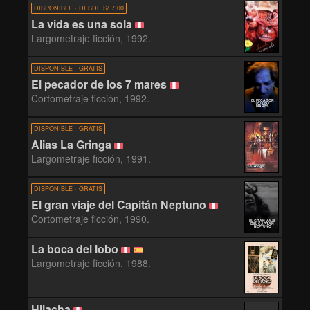
DISPONIBLE · DESDE S/ 7.00
La vida es una sola
Largometraje ficción, 1992.
DISPONIBLE · GRATIS
El pecador de los 7 mares
Cortometraje ficción, 1992.
EL PECADOR
DE LOS 7
MARES
DISPONIBLE · GRATIS
Alias La Gringa
Largometraje ficción, 1991.
DISPONIBLE · GRATIS
El gran viaje del Capitán Neptuno
Cortometraje ficción, 1990.
EL GRAN VIAJE
DEL CAPITÁN
NEPTUNO
La boca del lobo
Largometraje ficción, 1988.
Hilacha