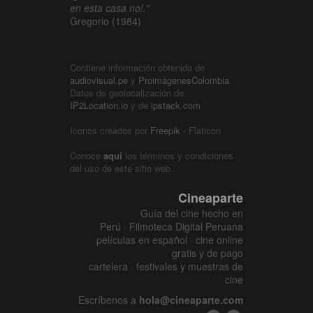
en esta casa no!."
Gregorio (1984)
Contiene información obtenida de
audiovisual.pe
y
ProimágenesColombia
.
Datos de geolocalización de
IP2Location.io
y de
ipstack.com
Iconos creados por
Freepik
- Flaticon
Conoce
aquí
los términos y condiciones
del uso de este sitio web.
Cineaparte
Guía del cine hecho en
Perú · Filmoteca Digital Peruana
películas en español · cine online
gratis y de pago
cartelera · festivales y muestras de
cine
Escríbenos a
hola@cineaparte.com