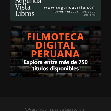
"¿Acaso ladrón serás?, ¡Plata cochina