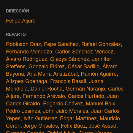
DIRECCIÓN
Felipe Aljure
REPARTO
Robinson Díaz
,
Pepe Sánchez
,
Rafael González
,
Fernando Mendoza
,
Carlos Sánchez Méndez
,
Álvaro Rodríguez
,
Gladys Sánchez
,
Jennifer
Steffens
,
Gonzalo Flórez
,
César Badillo
,
Álvaro
Bayona
,
Ana María Aristizábal
,
Ramón Aguirre
,
Aitzpea Goenaga
,
Francois Bassil
,
Juana
Mendiola
,
Daniel Rocha
,
Germán Naranjo
,
Carlos
Aljure
,
Fernando Arévalo
,
Carlos Hurtado
,
Juan
Carlos Giraldo
,
Edgardo Chávez
,
Manuel Boix
,
Pedro Lesmes
,
John Jairo Morales
,
Juan Carlos
Yepes
,
Iván Gutiérrez
,
Edgar Martínez
,
Mauricio
Cerón
,
Jorge Grisales
,
Félix Báez
,
José Assad
,
Germán Garzón
,
Rubiel Nivia
,
Álvaro Vargas
,