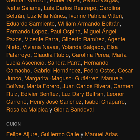
Ivette Salame
,
Luis Carlos Restrepo
,
Carolina
Beltrán
,
Luz Mila Núñez
,
Ivonne Patricia Vitteri
,
Eduardo Sarmiento
,
William Armando Beltrán
,
Fernando López
,
Paul Ospina
,
Miguel Ángel
Pazos
,
Vicente Parra
,
Gilberto Ramírez
,
Agente
Nieto
,
Viviana Navas
,
Yolanda Salgado
,
Elsa
Patarroyo
,
Claudia Rubio
,
Carolina Perea
,
María
Lucía Ascencio
,
Sandra Parra
,
Hernando
Camacho
,
Gabriel Hernández
,
Pedro Ostos
,
César
Junco
,
Margarita -Maguso- Gutiérrez
,
Manuela
Bolívar
,
Marta Forero
,
Juan Carlos Rivera
,
Carmen
Ruiz
,
Edivier Benítez
,
Luz Dary Beltrán
,
Leonor
Carreño
,
Henry José Sánchez
,
Isabel Chaparro
,
Rosalba Malpica
y
Gloria Sandoval
GUION
Felipe Aljure
,
Guillermo Calle
y
Manuel Arias