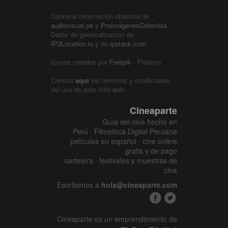
Contiene información obtenida de
audiovisual.pe
y
ProimágenesColombia
.
Datos de geolocalización de
IP2Location.io
y de
ipstack.com
Iconos creados por
Freepik
- Flaticon
Conoce
aquí
los términos y condiciones
del uso de este sitio web.
Cineaparte
Guía del cine hecho en
Perú · Filmoteca Digital Peruana
películas en español · cine online
gratis y de pago
cartelera · festivales y muestras de
cine
Escríbenos a
hola@cineaparte.com
Cineaparte es un emprendimiento de