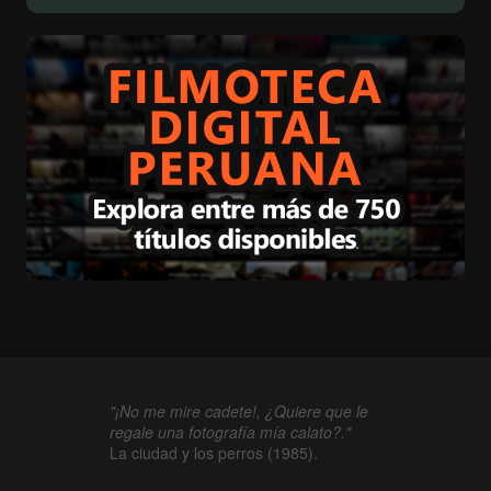
"¡No me mire cadete!, ¿Quiere que le
regale una fotografía mía calato?."
La ciudad y los perros (1985).