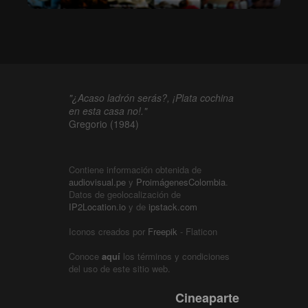
"¿Acaso ladrón serás?, ¡Plata cochina
en esta casa no!."
Gregorio (1984)
Contiene información obtenida de
audiovisual.pe
y
ProimágenesColombia
.
Datos de geolocalización de
IP2Location.io
y de
ipstack.com
Iconos creados por
Freepik
- Flaticon
Conoce
aquí
los términos y condiciones
del uso de este sitio web.
Cineaparte