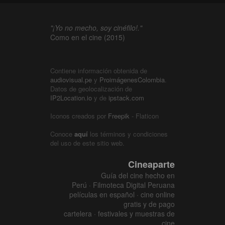
"¡Yo no mecho, soy cinéfilo!."
Como en el cine (2015)
Contiene información obtenida de
audiovisual.pe
y
ProimágenesColombia
.
Datos de geolocalización de
IP2Location.io
y de
ipstack.com
Iconos creados por
Freepik
- Flaticon
Conoce
aquí
los términos y condiciones
del uso de este sitio web.
Cineaparte
Guía del cine hecho en
Perú · Filmoteca Digital Peruana
películas en español · cine online
gratis y de pago
cartelera · festivales y muestras de
cine