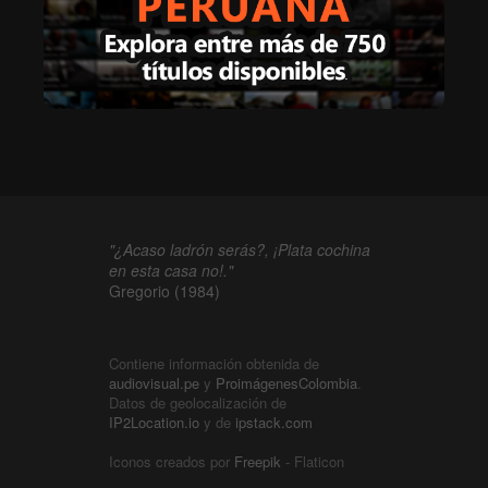
"¿Acaso ladrón serás?, ¡Plata cochina
en esta casa no!."
Gregorio (1984)
Contiene información obtenida de
audiovisual.pe
y
ProimágenesColombia
.
Datos de geolocalización de
IP2Location.io
y de
ipstack.com
Iconos creados por
Freepik
- Flaticon