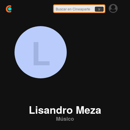
Ir
L
Lisandro Meza
Músico