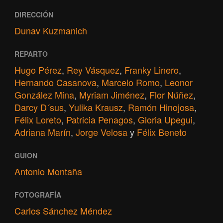
DIRECCIÓN
Dunav Kuzmanich
REPARTO
Hugo Pérez
,
Rey Vásquez
,
Franky Linero
,
Hernando Casanova
,
Marcelo Romo
,
Leonor
González Mina
,
Myriam Jiménez
,
Flor Núñez
,
Darcy D´sus
,
Yulika Krausz
,
Ramón Hinojosa
,
Félix Loreto
,
Patricia Penagos
,
Gloria Upegui
,
Adriana Marín
,
Jorge Velosa
y
Félix Beneto
GUION
Antonio Montaña
FOTOGRAFÍA
Carlos Sánchez Méndez