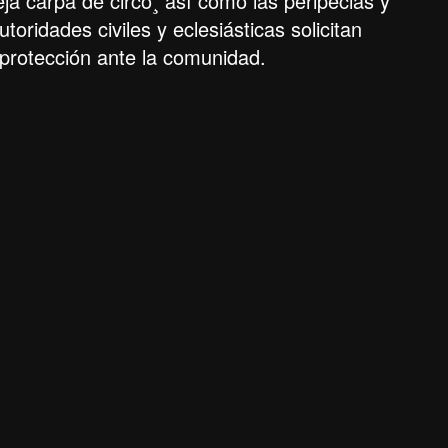
eja carpa de circo¸ así como las peripecias y
toridades civiles y eclesiásticas solicitan
r protección ante la comunidad.