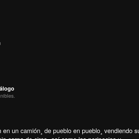
.
tálogo
nibles.
ajan en un camión¸ de pueblo en pueblo¸ vendiendo s