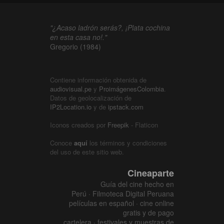
"¿Acaso ladrón serás?, ¡Plata cochina
en esta casa no!."
Gregorio (1984)
Contiene información obtenida de
audiovisual.pe
y
ProimágenesColombia
.
Datos de geolocalización de
IP2Location.io
y de
ipstack.com
Iconos creados por
Freepik
- Flaticon
Conoce
aquí
los términos y condiciones
del uso de este sitio web.
Cineaparte
Guía del cine hecho en
Perú · Filmoteca Digital Peruana
películas en español · cine online
gratis y de pago
cartelera · festivales y muestras de