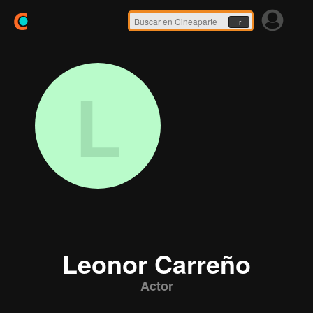
Ir
L
Leonor Carreño
Actor