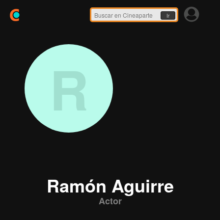
Ir
R
Ramón Aguirre
Actor