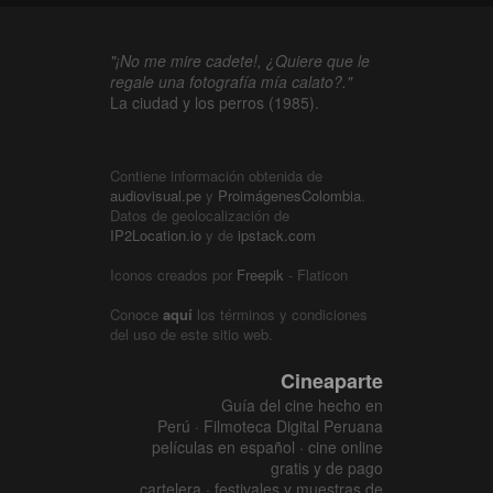
"¡No me mire cadete!, ¿Quiere que le
regale una fotografía mía calato?."
La ciudad y los perros (1985).
Contiene información obtenida de
audiovisual.pe
y
ProimágenesColombia
.
Datos de geolocalización de
IP2Location.io
y de
ipstack.com
Iconos creados por
Freepik
- Flaticon
Conoce
aquí
los términos y condiciones
del uso de este sitio web.
Cineaparte
Guía del cine hecho en
Perú · Filmoteca Digital Peruana
películas en español · cine online
gratis y de pago
cartelera · festivales y muestras de