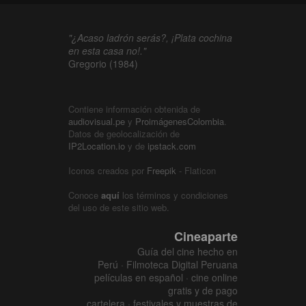
"¿Acaso ladrón serás?, ¡Plata cochina
en esta casa no!."
Gregorio (1984)
Contiene información obtenida de
audiovisual.pe
y
ProimágenesColombia
.
Datos de geolocalización de
IP2Location.io
y de
ipstack.com
Iconos creados por
Freepik
- Flaticon
Conoce
aquí
los términos y condiciones
del uso de este sitio web.
Cineaparte
Guía del cine hecho en
Perú · Filmoteca Digital Peruana
películas en español · cine online
gratis y de pago
cartelera · festivales y muestras de