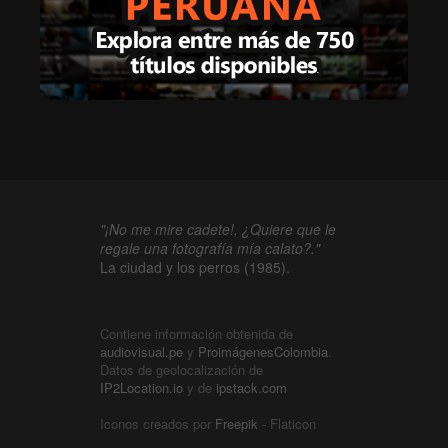
"¡No me mire cadete!, ¿Quiere que le
regale una fotografía mía calato?."
La ciudad y los perros (1985).
Contiene información obtenida de
audiovisual.pe
y
ProimágenesColombia
.
Datos de geolocalización de
IP2Location.io
y de
ipstack.com
Iconos creados por
Freepik
- Flaticon