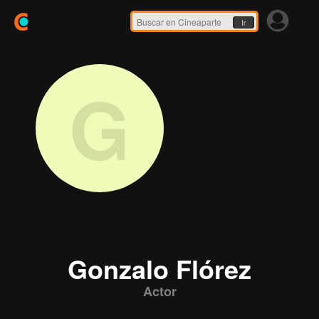
Ir
G
Gonzalo Flórez
Actor