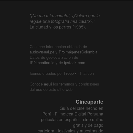
"¡No me mire cadete!, ¿Quiere que le
regale una fotografía mía calato?."
La ciudad y los perros (1985).
Contiene información obtenida de
audiovisual.pe
y
ProimágenesColombia
.
Datos de geolocalización de
IP2Location.io
y de
ipstack.com
Iconos creados por
Freepik
- Flaticon
Conoce
aquí
los términos y condiciones
del uso de este sitio web.
Cineaparte
Guía del cine hecho en
Perú · Filmoteca Digital Peruana
películas en español · cine online
gratis y de pago
cartelera · festivales y muestras de