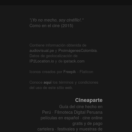
"¡Yo no mecho, soy cinéfilo!."
Como en el cine (2015)
Contiene información obtenida de
audiovisual.pe
y
ProimágenesColombia
.
Datos de geolocalización de
IP2Location.io
y de
ipstack.com
Iconos creados por
Freepik
- Flaticon
Conoce
aquí
los términos y condiciones
del uso de este sitio web.
Cineaparte
Guía del cine hecho en
Perú · Filmoteca Digital Peruana
películas en español · cine online
gratis y de pago
cartelera · festivales y muestras de