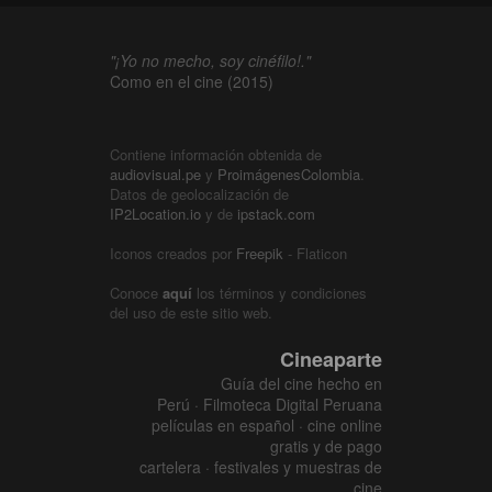
"¡Yo no mecho, soy cinéfilo!."
Como en el cine (2015)
Contiene información obtenida de
audiovisual.pe
y
ProimágenesColombia
.
Datos de geolocalización de
IP2Location.io
y de
ipstack.com
Iconos creados por
Freepik
- Flaticon
Conoce
aquí
los términos y condiciones
del uso de este sitio web.
Cineaparte
Guía del cine hecho en
Perú · Filmoteca Digital Peruana
películas en español · cine online
gratis y de pago
cartelera · festivales y muestras de
cine