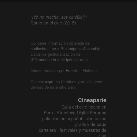
"¡Yo no mecho, soy cinéfilo!."
Como en el cine (2015)
Contiene información obtenida de
audiovisual.pe
y
ProimágenesColombia
.
Datos de geolocalización de
IP2Location.io
y de
ipstack.com
Iconos creados por
Freepik
- Flaticon
Conoce
aquí
los términos y condiciones
del uso de este sitio web.
Cineaparte
Guía del cine hecho en
Perú · Filmoteca Digital Peruana
películas en español · cine online
gratis y de pago
cartelera · festivales y muestras de
cine