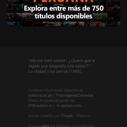
"¡No me mire cadete!, ¿Quiere que le
regale una fotografía mía calato?."
La ciudad y los perros (1985).
Contiene información obtenida de
audiovisual.pe
y
ProimágenesColombia
.
Datos de geolocalización de
IP2Location.io
y de
ipstack.com
Iconos creados por
Freepik
- Flaticon
Conoce
aquí
los términos y condiciones