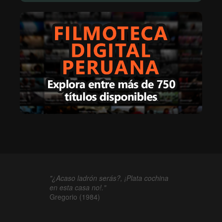
"¿Acaso ladrón serás?, ¡Plata cochina
en esta casa no!."
Gregorio (1984)