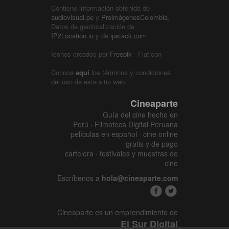
Contiene información obtenida de
audiovisual.pe
y
ProimágenesColombia
.
Datos de geolocalización de
IP2Location.io
y de
ipstack.com
Iconos creados por
Freepik
- Flaticon
Conoce
aquí
los términos y condiciones
del uso de este sitio web.
Cineaparte
Guía del cine hecho en
Perú · Filmoteca Digital Peruana
películas en español · cine online
gratis y de pago
cartelera · festivales y muestras de
cine
Escríbenos a
hola@cineaparte.com
Cineaparte es un emprendimiento de
El Sur Digital