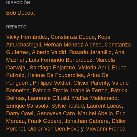
DIRECCIÓN
Bob Decout
REPARTO
Vicky Hernández
,
Constanza Duque
,
Kepa
Amuchastegui
,
Hernán Méndez Alonso
,
Constanza
Gutiérrez
,
Alberto Valdiri
,
Rosario Jaramillo
,
Ana
Mazhari
,
Luís Fernando Bohórquez
,
Marcela
Carvajal
,
Santiago Bejarano
,
Victoria Abril
,
Bruno
Putzulo
,
Helene De Fougerolles
,
Artus De
Penguern
,
Philippe Voklter
,
Olivier Parenty
,
Valerie
Bonneton
,
Patricia Ercole
,
Isabelle Ferron
,
Patrick
Delmas
,
Laurence Oltuski
,
Matías Maldonado
,
Enrique Sarasola
,
Sylvie Testud
,
Laurent Lucas
,
Darry Cowl
,
Genoveva Caro
,
Maribel Abello
,
Eric
Moreau
,
Frank Godard
,
Jonathan Cabrera
,
Didier
Porchet
,
Didier Van Den Hove
y
Giovanni Franco