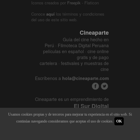
Iconos creados por
Freepik
- Flaticon
Conoce
aquí
los términos y condiciones
del uso de este sitio web.
Cineaparte
Guía del cine hecho en
Perú · Filmoteca Digital Peruana
películas en español · cine online
gratis y de pago
cartelera · festivales y muestras de
cine
Escríbenos a
hola@cineaparte.com
Cineaparte es un emprendimiento de
El Sur Digital
www.elsurcine.com
Usamos cookies propias y de terceros para mejorar tu experiencia en el sitio web. Si
Desarrollado por
SALA247
continúas navegando consideramos que aceptas el uso de cookies.
OK
8.1.34P - 9.52.15L |
448 x 4487
|
22.491M - 128M | 2015 - 2026