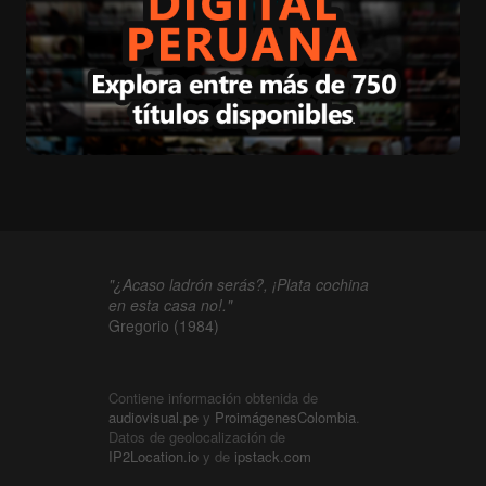
"¿Acaso ladrón serás?, ¡Plata cochina
en esta casa no!."
Gregorio (1984)
Contiene información obtenida de
audiovisual.pe
y
ProimágenesColombia
.
Datos de geolocalización de
IP2Location.io
y de
ipstack.com