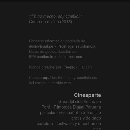
"¡Yo no mecho, soy cinéfilo!."
Como en el cine (2015)
Contiene información obtenida de
audiovisual.pe
y
ProimágenesColombia
.
Datos de geolocalización de
IP2Location.io
y de
ipstack.com
Iconos creados por
Freepik
- Flaticon
Conoce
aquí
los términos y condiciones
del uso de este sitio web.
Cineaparte
Guía del cine hecho en
Perú · Filmoteca Digital Peruana
películas en español · cine online
gratis y de pago
cartelera · festivales y muestras de
cine