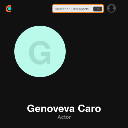
Ir
G
Genoveva Caro
Actor