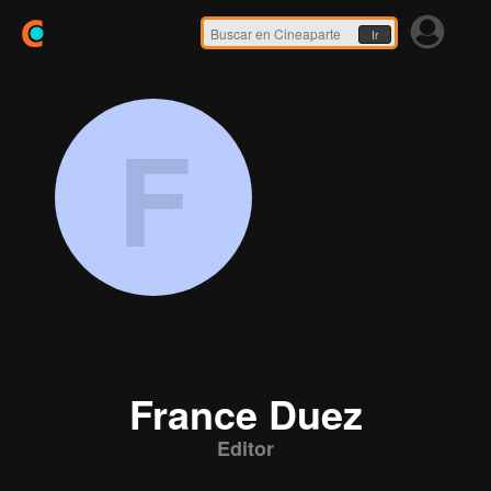
Ir
F
France Duez
Editor