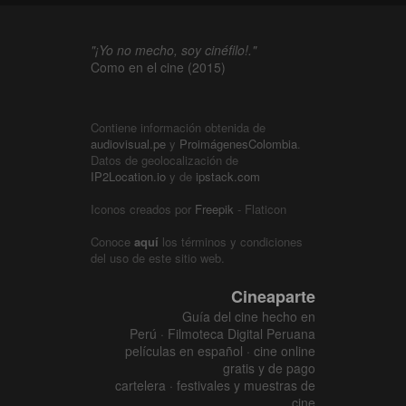
"¡Yo no mecho, soy cinéfilo!."
Como en el cine (2015)
Contiene información obtenida de
audiovisual.pe
y
ProimágenesColombia
.
Datos de geolocalización de
IP2Location.io
y de
ipstack.com
Iconos creados por
Freepik
- Flaticon
Conoce
aquí
los términos y condiciones
del uso de este sitio web.
Cineaparte
Guía del cine hecho en
Perú · Filmoteca Digital Peruana
películas en español · cine online
gratis y de pago
cartelera · festivales y muestras de
cine