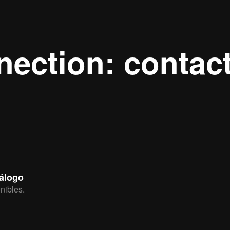
ection: contac
tálogo
nibles.