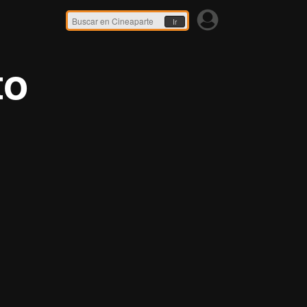
Ir
to