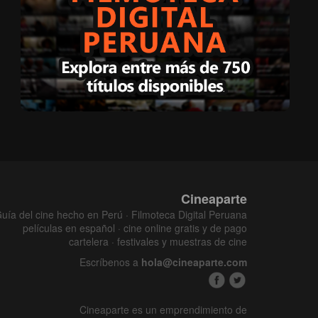
Cineaparte
uía del cine hecho en Perú · Filmoteca Digital Peruana
películas en español · cine online gratis y de pago
cartelera · festivales y muestras de cine
Escríbenos a
hola@cineaparte.com
Cineaparte es un emprendimiento de