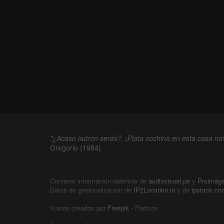
"¿Acaso ladrón serás?, ¡Plata cochina en esta casa no!
Gregorio (1984)
Contiene información obtenida de
audiovisual.pe
y
Proimág
Datos de geolocalización de
IP2Location.io
y de
ipstack.co
Iconos creados por
Freepik
- Flaticon