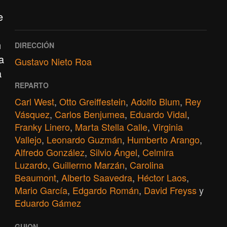
e
n
DIRECCIÓN
a
Gustavo Nieto Roa
a
REPARTO
Carl West
,
Otto Greiffestein
,
Adolfo Blum
,
Rey
Vásquez
,
Carlos Benjumea
,
Eduardo Vidal
,
Franky Linero
,
Marta Stella Calle
,
Virginia
Vallejo
,
Leonardo Guzmán
,
Humberto Arango
,
Alfredo González
,
Silvio Ángel
,
Celmira
Luzardo
,
Guillermo Marzán
,
Carolina
Beaumont
,
Alberto Saavedra
,
Héctor Laos
,
Mario García
,
Edgardo Román
,
David Freyss
y
Eduardo Gámez
GUION