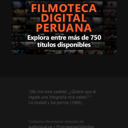
"¡No me mire cadete!, ¿Quiere que le
regale una fotografía mía calato?."
La ciudad y los perros (1985).
Contiene información obtenida de
audiovisual.pe
y
ProimágenesColombia
.