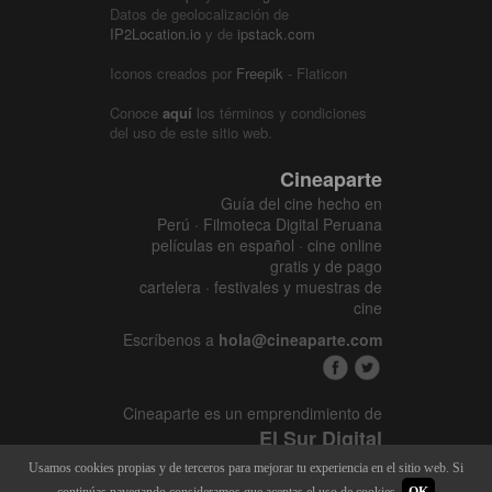
Datos de geolocalización de
IP2Location.io
y de
ipstack.com
Iconos creados por
Freepik
- Flaticon
Conoce
aquí
los términos y condiciones
del uso de este sitio web.
Cineaparte
Guía del cine hecho en
Perú · Filmoteca Digital Peruana
películas en español · cine online
gratis y de pago
cartelera · festivales y muestras de
cine
Escríbenos a
hola@cineaparte.com
Cineaparte es un emprendimiento de
El Sur Digital
www.elsurcine.com
Usamos cookies propias y de terceros para mejorar tu experiencia en el sitio web. Si
Desarrollado por
SALA247