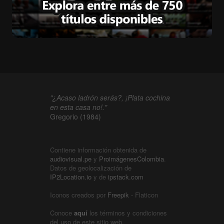
"¿Acaso ladrón serás?, ¡Plata cochina
en esta casa no!."
Gregorio (1984)
Contiene información obtenida de
audiovisual.pe
y
ProimágenesColombia
.
Datos de geolocalización de
IP2Location.io
y de
ipstack.com
Iconos creados por
Freepik
- Flaticon
Conoce
aquí
los términos y condiciones
del uso de este sitio web.