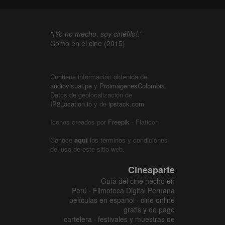
"¡Yo no mecho, soy cinéfilo!."
Como en el cine (2015)
Contiene información obtenida de
audiovisual.pe
y
ProimágenesColombia
.
Datos de geolocalización de
IP2Location.io
y de
ipstack.com
Iconos creados por
Freepik
- Flaticon
Conoce
aquí
los términos y condiciones
del uso de este sitio web.
Cineaparte
Guía del cine hecho en
Perú · Filmoteca Digital Peruana
películas en español · cine online
gratis y de pago
cartelera · festivales y muestras de