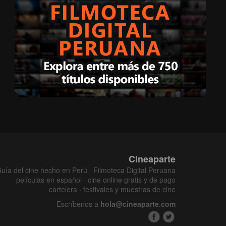
Cineaparte
uía del cine hecho en Perú · Filmoteca Digital Peruana
películas en español · cine online gratis y de pago
cartelera · festivales y muestras de cine
Escríbenos a
hola@cineaparte.com