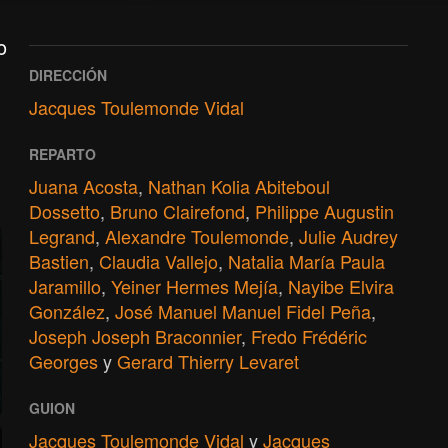
o
DIRECCIÓN
Jacques Toulemonde Vidal
REPARTO
Juana Acosta
,
Nathan Kolia Abiteboul
Dossetto
,
Bruno Clairefond
,
Philippe Augustin
Legrand
,
Alexandre Toulemonde
,
Julie Audrey
Bastien
,
Claudia Vallejo
,
Natalia María Paula
Jaramillo
,
Yeiner Hermes Mejía
,
Nayibe Elvira
González
,
José Manuel Manuel Fidel Peña
,
Joseph Joseph Braconnier
,
Fredo Frédéric
Georges
y
Gerard Thierry Levaret
GUION
Jacques Toulemonde Vidal
y
Jacques