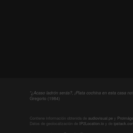
"¿Acaso ladrón serás?, ¡Plata cochina en esta casa no!
Gregorio (1984)
Contiene información obtenida de
audiovisual.pe
y
Proimág
Datos de geolocalización de
IP2Location.io
y de
ipstack.co