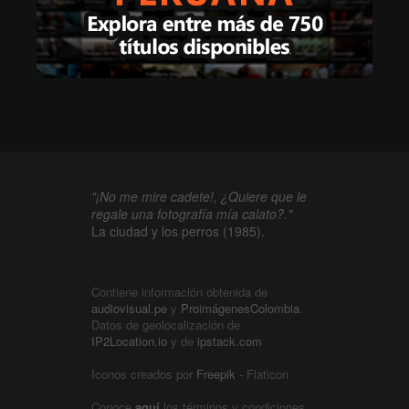
"¡No me mire cadete!, ¿Quiere que le
regale una fotografía mía calato?."
La ciudad y los perros (1985).
Contiene información obtenida de
audiovisual.pe
y
ProimágenesColombia
.
Datos de geolocalización de
IP2Location.io
y de
ipstack.com
Iconos creados por
Freepik
- Flaticon
Conoce
aquí
los términos y condiciones