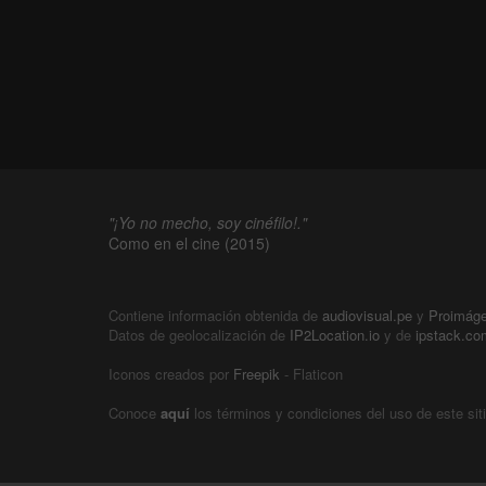
"¡Yo no mecho, soy cinéfilo!."
Como en el cine (2015)
Contiene información obtenida de
audiovisual.pe
y
Proimág
Datos de geolocalización de
IP2Location.io
y de
ipstack.co
Iconos creados por
Freepik
- Flaticon
Conoce
aquí
los términos y condiciones del uso de este sit