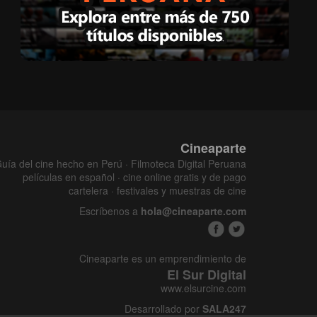
Cineaparte
uía del cine hecho en Perú · Filmoteca Digital Peruana
películas en español · cine online gratis y de pago
cartelera · festivales y muestras de cine
Escríbenos a
hola@cineaparte.com
Cineaparte es un emprendimiento de
El Sur Digital
www.elsurcine.com
Desarrollado por
SALA247