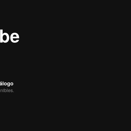
ibe
tálogo
nibles.