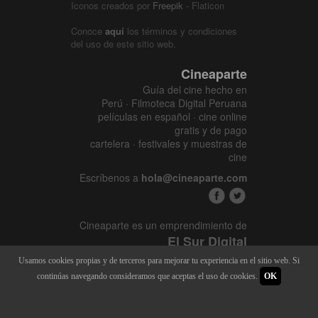
Iconos creados por
Freepik
- Flaticon
Conoce
aquí
los términos y condiciones
del uso de este sitio web.
Cineaparte
Guía del cine hecho en
Perú · Filmoteca Digital Peruana
películas en español · cine online
gratis y de pago
cartelera · festivales y muestras de
cine
Escríbenos a
hola@cineaparte.com
Cineaparte es un emprendimiento de
El Sur Digital
www.elsurcine.com
Usamos cookies propias y de terceros para mejorar tu experiencia en el sitio web. Si
Desarrollado por
SALA247
continúas navegando consideramos que aceptas el uso de cookies.
OK
8.1.34P - 9.52.15L |
448 x 3144
|
22.271M - 128M | 2015 - 2026