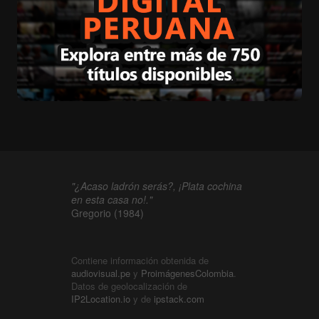
"¿Acaso ladrón serás?, ¡Plata cochina
en esta casa no!."
Gregorio (1984)
Contiene información obtenida de
audiovisual.pe
y
ProimágenesColombia
.
Datos de geolocalización de
IP2Location.io
y de
ipstack.com