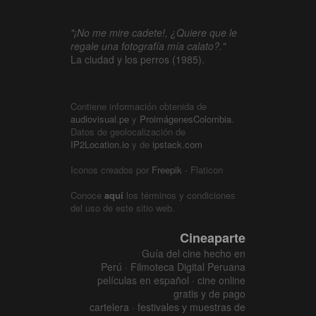
"¡No me mire cadete!, ¿Quiere que le
regale una fotografía mía calato?."
La ciudad y los perros (1985).
Contiene información obtenida de
audiovisual.pe
y
ProimágenesColombia
.
Datos de geolocalización de
IP2Location.io
y de
ipstack.com
Iconos creados por
Freepik
- Flaticon
Conoce
aquí
los términos y condiciones
del uso de este sitio web.
Cineaparte
Guía del cine hecho en
Perú · Filmoteca Digital Peruana
películas en español · cine online
gratis y de pago
cartelera · festivales y muestras de