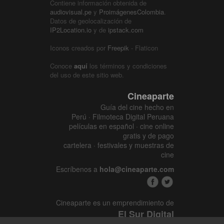
Contiene información obtenida de
audiovisual.pe
y
ProimágenesColombia
.
Datos de geolocalización de
IP2Location.io
y de
ipstack.com
Iconos creados por
Freepik
- Flaticon
Conoce
aquí
los términos y condiciones
del uso de este sitio web.
Cineaparte
Guía del cine hecho en
Perú · Filmoteca Digital Peruana
películas en español · cine online
gratis y de pago
cartelera · festivales y muestras de
cine
Escríbenos a
hola@cineaparte.com
Cineaparte es un emprendimiento de
El Sur Digital
www.elsurcine.com