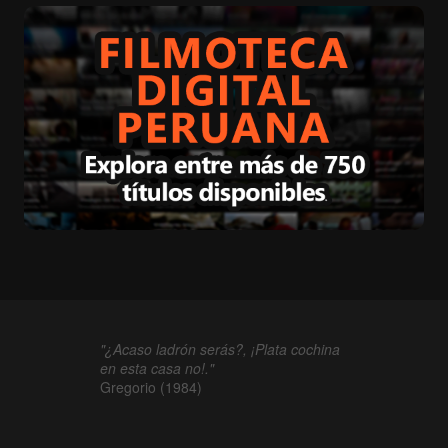
"¿Acaso ladrón serás?, ¡Plata cochina
en esta casa no!."
Gregorio (1984)