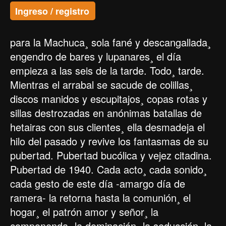
Ingreso / registro
para la Machuca¸ sola fané y descangallada¸
engendro de bares y lupanares¸ el día
empieza a las seis de la tarde. Todo¸ tarde.
Mientras el arrabal se sacude de colillas¸
discos manidos y escupitajos¸ copas rotas y
sillas destrozadas en anónimas batallas de
hetairas con sus clientes¸ ella desmadeja el
hilo del pasado y revive los fantasmas de su
pubertad. Pubertad bucólica y vejez citadina.
Pubertad de 1940. Cada acto¸ cada sonido¸
cada gesto de este día -amargo día de
ramera- la retorna hasta la comunión¸ el
hogar¸ el patrón amor y señor¸ la
componenda¸ la dominación¸ la seducción. la