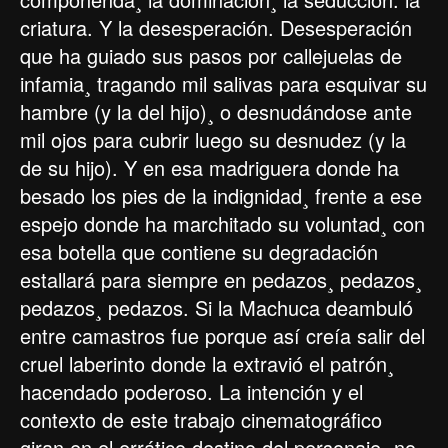
criatura. Y la desesperación. Desesperación
que ha guiado sus pasos por callejuelas de
infamia¸ tragando mil salivas para esquivar su
hambre (y la del hijo)¸ o desnudándose ante
mil ojos para cubrir luego su desnudez (y la
de su hijo). Y en esa madriguera donde ha
besado los pies de la indignidad¸ frente a ese
espejo donde ha marchitado su voluntad¸ con
esa botella que contiene su degradación
estallará para siempre en pedazos¸ pedazos¸
pedazos¸ pedazos. Si la Machuca deambuló
entre camastros fue porque así creía salir del
cruel laberinto donde la extravió el patrón¸
hacendado poderoso. La intención y el
contexto de este trabajo cinematográfico
giran en el errático destino del personaje¸ no