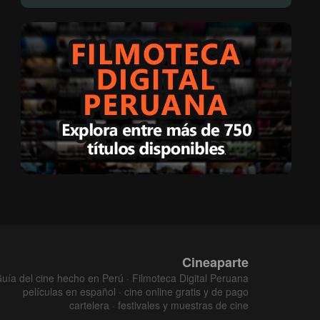
Cineaparte
uía del cine hecho en Perú · Filmoteca Digital Peruana
películas en español · cine online gratis y de pago
cartelera · festivales y muestras de cine