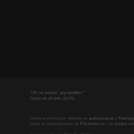
"¡Yo no mecho, soy cinéfilo!."
Como en el cine (2015)
Contiene información obtenida de
audiovisual.pe
y
Proimág
Datos de geolocalización de
IP2Location.io
y de
ipstack.co