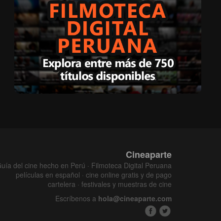
Cineaparte
uía del cine hecho en Perú · Filmoteca Digital Peruana
películas en español · cine online gratis y de pago
cartelera · festivales y muestras de cine
Escríbenos a
hola@cineaparte.com