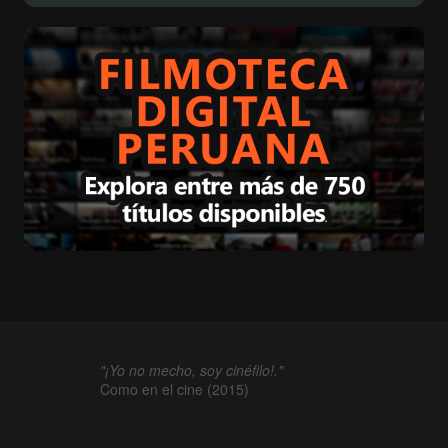
"¡Yo no mecho, soy cinéfilo!."
Como en el cine (2015)