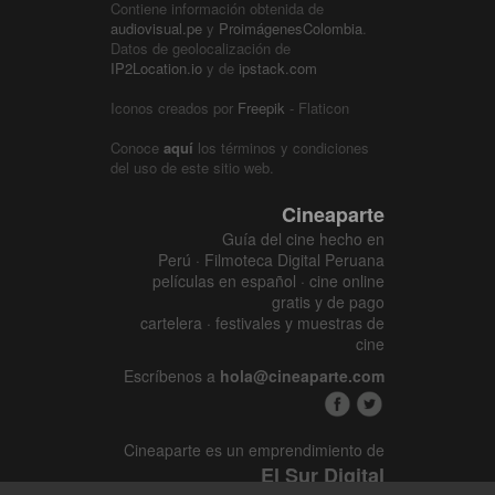
Contiene información obtenida de
audiovisual.pe
y
ProimágenesColombia
.
Datos de geolocalización de
IP2Location.io
y de
ipstack.com
Iconos creados por
Freepik
- Flaticon
Conoce
aquí
los términos y condiciones
del uso de este sitio web.
Cineaparte
Guía del cine hecho en
Perú · Filmoteca Digital Peruana
películas en español · cine online
gratis y de pago
cartelera · festivales y muestras de
cine
Escríbenos a
hola@cineaparte.com
Cineaparte es un emprendimiento de
El Sur Digital