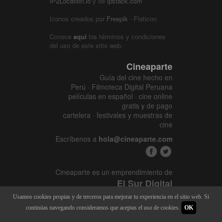
IP2Location.io
y de
ipstack.com
Iconos creados por
Freepik
- Flaticon
Conoce
aquí
los términos y condiciones
del uso de este sitio web.
Cineaparte
Guía del cine hecho en
Perú · Filmoteca Digital Peruana
películas en español · cine online
gratis y de pago
cartelera · festivales y muestras de
cine
Escríbenos a
hola@cineaparte.com
Cineaparte es un emprendimiento de
El Sur Digital
www.elsurcine.com
Usamos cookies propias y de terceros para mejorar tu experiencia en el sitio web. Si
Desarrollado por
SALA247
continúas navegando consideramos que aceptas el uso de cookies.
OK
8.1.34P - 9.52.15L |
448 x 3622
|