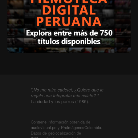
"¡No me mire cadete!, ¿Quiere que le
regale una fotografía mía calato?."
La ciudad y los perros (1985).
Contiene información obtenida de
audiovisual.pe
y
ProimágenesColombia
.
Datos de geolocalización de