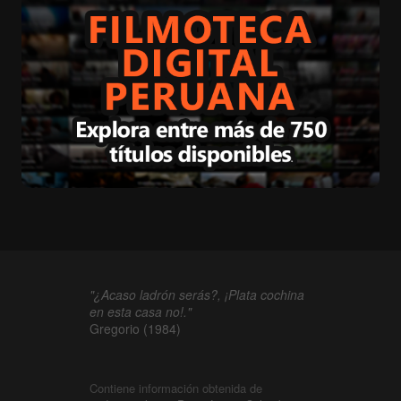
"¿Acaso ladrón serás?, ¡Plata cochina
en esta casa no!."
Gregorio (1984)
Contiene información obtenida de