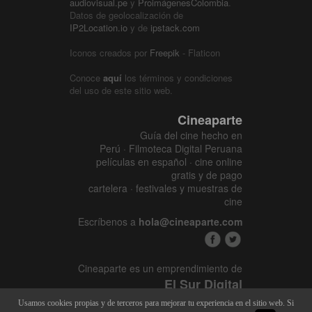
audiovisual.pe
y
ProimágenesColombia
.
Datos de geolocalización de
IP2Location.io
y de
ipstack.com
Iconos creados por
Freepik
- Flaticon
Conoce
aquí
los términos y condiciones
del uso de este sitio web.
Cineaparte
Guía del cine hecho en
Perú · Filmoteca Digital Peruana
películas en español · cine online
gratis y de pago
cartelera · festivales y muestras de
cine
Escríbenos a
hola@cineaparte.com
Cineaparte es un emprendimiento de
El Sur Digital
www.elsurcine.com
Usamos cookies propias y de terceros para mejorar tu experiencia en el sitio web. Si