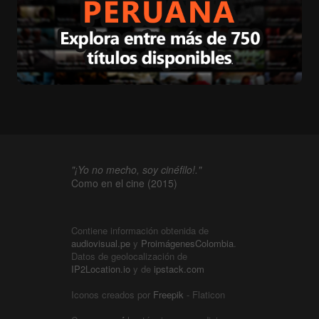
"¡Yo no mecho, soy cinéfilo!."
Como en el cine (2015)
Contiene información obtenida de
audiovisual.pe
y
ProimágenesColombia
.
Datos de geolocalización de
IP2Location.io
y de
ipstack.com
Iconos creados por
Freepik
- Flaticon