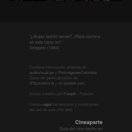
"¿Acaso ladrón serás?, ¡Plata cochina
en esta casa no!."
Gregorio (1984)
Contiene información obtenida de
audiovisual.pe
y
ProimágenesColombia
.
Datos de geolocalización de
IP2Location.io
y de
ipstack.com
Iconos creados por
Freepik
- Flaticon
Conoce
aquí
los términos y condiciones
del uso de este sitio web.
Cineaparte
Guía del cine hecho en