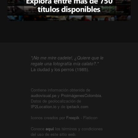
"¡No me mire cadete!, ¿Quiere que le
regale una fotografía mía calato?."
La ciudad y los perros (1985).
Contiene información obtenida de
audiovisual.pe
y
ProimágenesColombia
.
Datos de geolocalización de
IP2Location.io
y de
ipstack.com
Iconos creados por
Freepik
- Flaticon
Conoce
aquí
los términos y condiciones
del uso de este sitio web.