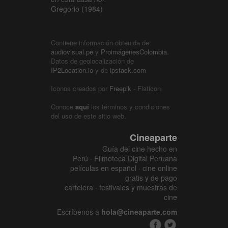
Gregorio (1984)
Contiene información obtenida de
audiovisual.pe
y
ProimágenesColombia
.
Datos de geolocalización de
IP2Location.io
y de
ipstack.com
Iconos creados por
Freepik
- Flaticon
Conoce
aquí
los términos y condiciones
del uso de este sitio web.
Cineaparte
Guía del cine hecho en
Perú · Filmoteca Digital Peruana
películas en español · cine online
gratis y de pago
cartelera · festivales y muestras de
cine
Escríbenos a
hola@cineaparte.com