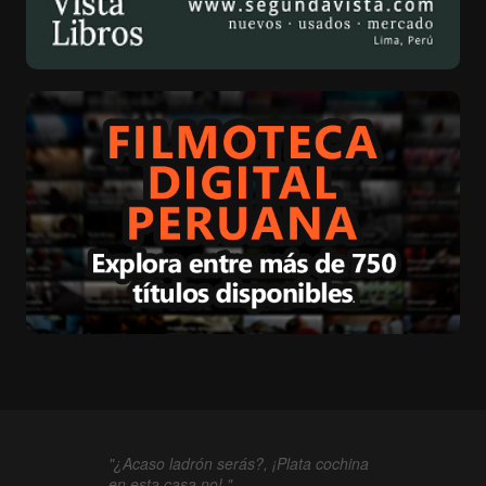
"¿Acaso ladrón serás?, ¡Plata cochina
en esta casa no!."